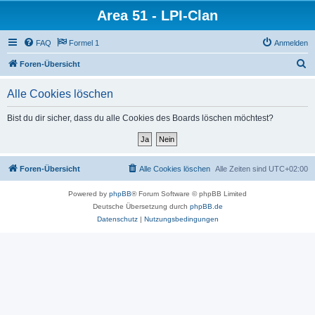
Area 51 - LPI-Clan
FAQ
Formel 1
Anmelden
S
Foren-Übersicht
u
Alle Cookies löschen
c
h
Bist du dir sicher, dass du alle Cookies des Boards löschen möchtest?
e
Foren-Übersicht
Alle Cookies löschen
Alle Zeiten sind
UTC+02:00
Powered by
phpBB
® Forum Software © phpBB Limited
Deutsche Übersetzung durch
phpBB.de
Datenschutz
|
Nutzungsbedingungen