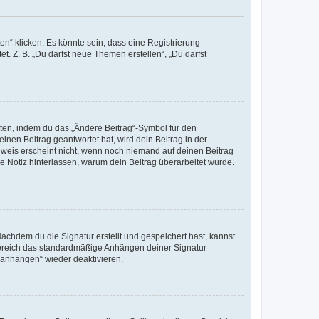
n“ klicken. Es könnte sein, dass eine Registrierung
t. Z. B. „Du darfst neue Themen erstellen“, „Du darfst
iten, indem du das „Ändere Beitrag“-Symbol für den
inen Beitrag geantwortet hat, wird dein Beitrag in der
nweis erscheint nicht, wenn noch niemand auf deinen Beitrag
ne Notiz hinterlassen, warum dein Beitrag überarbeitet wurde.
chdem du die Signatur erstellt und gespeichert hast, kannst
Bereich das standardmäßige Anhängen deiner Signatur
r anhängen“ wieder deaktivieren.