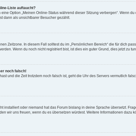
ine-Liste auftaucht?
n eine Option „Meinen Online-Status während dieser Sitzung verbergen“. Wenn du d
st dann als unsichtbarer Besucher gezählt.
en Zeitzone. In diesem Fall solltest du im „Persönlichen Bereich“ die für dich passe
den. Wenn du noch nicht registriert bist, ist dies ein guter Grund, dies jetzt zu tun
mer noch falsch!
t hast und die Zeit trotzdem noch falsch ist, geht die Uhr des Servers vermutlich fal
t installiert oder niemand hat das Forum bislang in deine Sprache übersetzt. Frag
, würden wir uns freuen, wenn du es übersetzen würdest. Weitere Informationen dazu