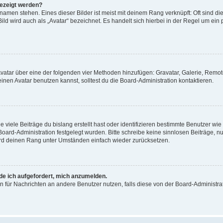
gezeigt werden?
amen stehen. Eines dieser Bilder ist meist mit deinem Rang verknüpft: Oft sind di
ld wird auch als „Avatar“ bezeichnet. Es handelt sich hierbei in der Regel um ein
 Avatar über eine der folgenden vier Methoden hinzufügen: Gravatar, Galerie, Rem
en Avatar benutzen kannst, solltest du die Board-Administration kontaktieren.
viele Beiträge du bislang erstellt hast oder identifizieren bestimmte Benutzer w
 Board-Administration festgelegt wurden. Bitte schreibe keine sinnlosen Beiträge
wird deinen Rang unter Umständen einfach wieder zurücksetzen.
rde ich aufgefordert, mich anzumelden.
ion für Nachrichten an andere Benutzer nutzen, falls diese von der Board-Administ