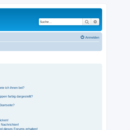
Suche
Erweiterte Suche
Anmelden
ete ich ihnen bei?
en farbig dargestellt?
tartseite?
icken!
 Nachrichten!
ed dieses Forums erhalten!