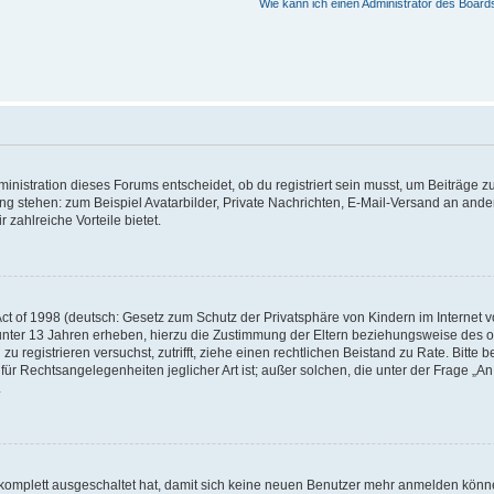
Wie kann ich einen Administrator des Board
istration dieses Forums entscheidet, ob du registriert sein musst, um Beiträge zu s
ung stehen: zum Beispiel Avatarbilder, Private Nachrichten, E-Mail-Versand an ander
 zahlreiche Vorteile bietet.
t of 1998 (deutsch: Gesetz zum Schutz der Privatsphäre von Kindern im Internet vo
unter 13 Jahren erheben, hierzu die Zustimmung der Eltern beziehungsweise des o
h zu registrieren versuchst, zutrifft, ziehe einen rechtlichen Beistand zu Rate. Bit
für Rechtsangelegenheiten jeglicher Art ist; außer solchen, die unter der Frage „
.
g komplett ausgeschaltet hat, damit sich keine neuen Benutzer mehr anmelden könn