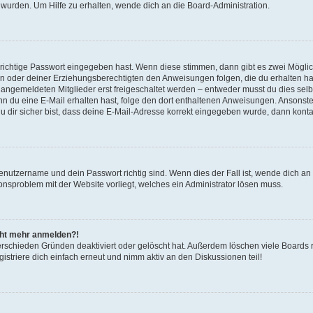
 wurden. Um Hilfe zu erhalten, wende dich an die Board-Administration.
 richtige Passwort eingegeben hast. Wenn diese stimmen, dann gibt es zwei Mögl
tern oder deiner Erziehungsberechtigten den Anweisungen folgen, die du erhalten ha
u angemeldeten Mitglieder erst freigeschaltet werden – entweder musst du dies selbs
. Wenn du eine E-Mail erhalten hast, folge den dort enthaltenen Anweisungen. Ansons
 dir sicher bist, dass deine E-Mail-Adresse korrekt eingegeben wurde, dann kontak
Benutzername und dein Passwort richtig sind. Wenn dies der Fall ist, wende dich a
ionsproblem mit der Website vorliegt, welches ein Administrator lösen muss.
icht mehr anmelden?!
erschieden Gründen deaktiviert oder gelöscht hat. Außerdem löschen viele Boards r
triere dich einfach erneut und nimm aktiv an den Diskussionen teil!