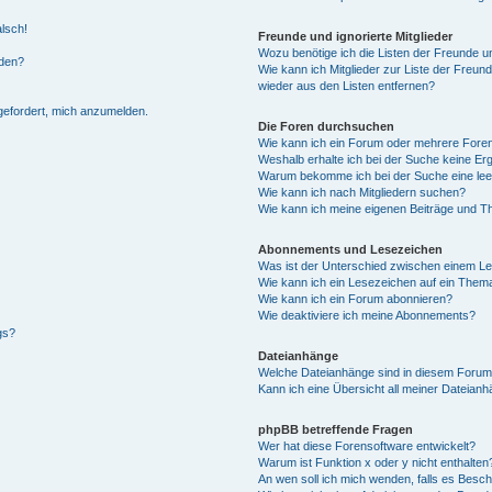
alsch!
Freunde und ignorierte Mitglieder
Wozu benötige ich die Listen der Freunde un
rden?
Wie kann ich Mitglieder zur Liste der Freund
wieder aus den Listen entfernen?
fgefordert, mich anzumelden.
Die Foren durchsuchen
Wie kann ich ein Forum oder mehrere For
Weshalb erhalte ich bei der Suche keine Er
Warum bekomme ich bei der Suche eine lee
Wie kann ich nach Mitgliedern suchen?
Wie kann ich meine eigenen Beiträge und T
Abonnements und Lesezeichen
Was ist der Unterschied zwischen einem L
Wie kann ich ein Lesezeichen auf ein Them
Wie kann ich ein Forum abonnieren?
Wie deaktiviere ich meine Abonnements?
gs?
Dateianhänge
Welche Dateianhänge sind in diesem Forum
Kann ich eine Übersicht all meiner Dateian
phpBB betreffende Fragen
Wer hat diese Forensoftware entwickelt?
Warum ist Funktion x oder y nicht enthalten
An wen soll ich mich wenden, falls es Besc