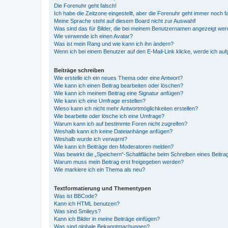
Die Forenuhr geht falsch!
Ich habe die Zeitzone eingestellt, aber die Forenuhr geht immer noch f
Meine Sprache steht auf diesem Board nicht zur Auswahl!
Was sind das für Bilder, die bei meinem Benutzernamen angezeigt we
Wie verwende ich einen Avatar?
Was ist mein Rang und wie kann ich ihn ändern?
Wenn ich bei einem Benutzer auf den E-Mail-Link klicke, werde ich au
Beiträge schreiben
Wie erstelle ich ein neues Thema oder eine Antwort?
Wie kann ich einen Beitrag bearbeiten oder löschen?
Wie kann ich meinem Beitrag eine Signatur anfügen?
Wie kann ich eine Umfrage erstellen?
Wieso kann ich nicht mehr Antwortmöglichkeiten erstellen?
Wie bearbeite oder lösche ich eine Umfrage?
Warum kann ich auf bestimmte Foren nicht zugreifen?
Weshalb kann ich keine Dateianhänge anfügen?
Weshalb wurde ich verwarnt?
Wie kann ich Beiträge den Moderatoren melden?
Was bewirkt die „Speichern“-Schaltfläche beim Schreiben eines Beitra
Warum muss mein Beitrag erst freigegeben werden?
Wie markiere ich ein Thema als neu?
Textformatierung und Thementypen
Was ist BBCode?
Kann ich HTML benutzen?
Was sind Smileys?
Kann ich Bilder in meine Beiträge einfügen?
Was sind globale Bekanntmachungen?