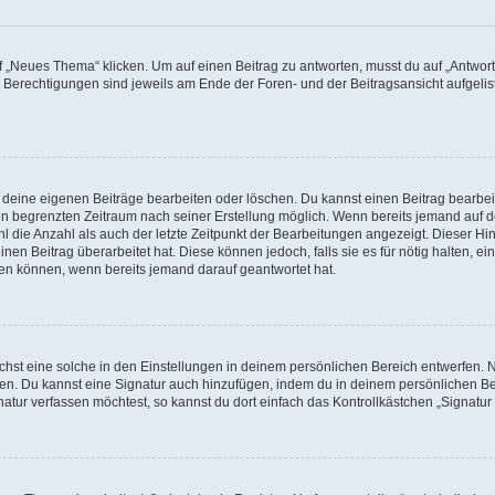
„Neues Thema“ klicken. Um auf einen Beitrag zu antworten, musst du auf „Antworte
e Berechtigungen sind jeweils am Ende der Foren- und der Beitragsansicht aufgeliste
r deine eigenen Beiträge bearbeiten oder löschen. Du kannst einen Beitrag bearbe
inen begrenzten Zeitraum nach seiner Erstellung möglich. Wenn bereits jemand auf de
 die Anzahl als auch der letzte Zeitpunkt der Bearbeitungen angezeigt. Dieser Hi
en Beitrag überarbeitet hat. Diese können jedoch, falls sie es für nötig halten, ei
hen können, wenn bereits jemand darauf geantwortet hat.
st eine solche in den Einstellungen in deinem persönlichen Bereich entwerfen. Na
eren. Du kannst eine Signatur auch hinzufügen, indem du in deinem persönlichen 
atur verfassen möchtest, so kannst du dort einfach das Kontrollkästchen „Signatu