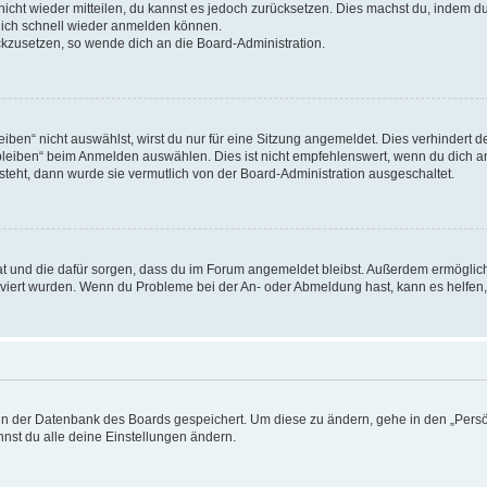
 nicht wieder mitteilen, du kannst es jedoch zurücksetzen. Dies machst du, indem 
 dich schnell wieder anmelden können.
ückzusetzen, so wende dich an die Board-Administration.
en“ nicht auswählst, wirst du nur für eine Sitzung angemeldet. Dies verhindert 
leiben“ beim Anmelden auswählen. Dies ist nicht empfehlenswert, wenn du dich an
 steht, dann wurde sie vermutlich von der Board-Administration ausgeschaltet.
 hat und die dafür sorgen, dass du im Forum angemeldet bleibst. Außerdem ermögli
tiviert wurden. Wenn du Probleme bei der An- oder Abmeldung hast, kann es helfen
n in der Datenbank des Boards gespeichert. Um diese zu ändern, gehe in den „Persö
nst du alle deine Einstellungen ändern.