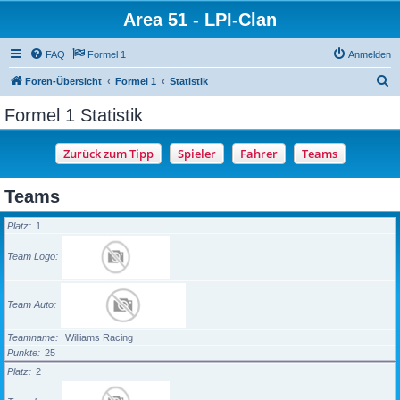
Area 51 - LPI-Clan
FAQ
Formel 1
Anmelden
S
Foren-Übersicht
Formel 1
Statistik
u
Formel 1 Statistik
c
h
e
Teams
Platz
1
Team Logo
Team Auto
Teamname
Williams Racing
Punkte
25
Platz
2