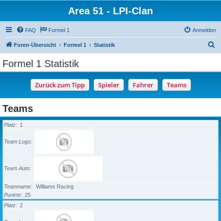
Area 51 - LPI-Clan
FAQ
Formel 1
Anmelden
S
Foren-Übersicht
Formel 1
Statistik
u
Formel 1 Statistik
c
h
e
Teams
Platz
1
Team Logo
Team Auto
Teamname
Williams Racing
Punkte
25
Platz
2