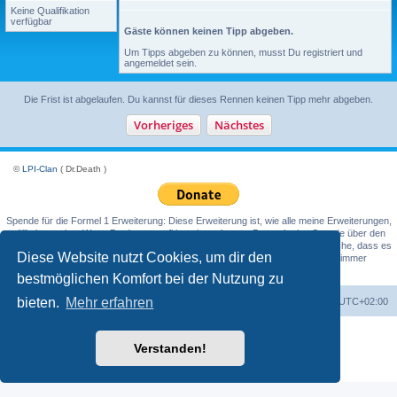
Keine Qualifikation
verfügbar
Gäste können keinen Tipp abgeben.
Um Tipps abgeben zu können, musst Du registriert und
angemeldet sein.
Die Frist ist abgelaufen. Du kannst für dieses Rennen keinen Tipp mehr abgeben.
©
LPI-Clan
( Dr.Death )
Spende für die Formel 1 Erweiterung: Diese Erweiterung ist, wie alle meine Erweiterungen,
völlig kostenlos. Wenn Du davon profitierst hast, kannst Du auch eine Spende über den
PayPal-Spendenbutton (Donate) tätigen. Ich würde es begrüßen. Ich verspreche, dass es
Diese Website nutzt Cookies, um dir den
weder Spam noch Anfragen für weitere Spenden geben wird, obwohl sie immer
willkommen wären.
bestmöglichen Komfort bei der Nutzung zu
bieten.
Mehr erfahren
Foren-Übersicht
Alle Cookies löschen
Alle Zeiten sind
UTC+02:00
Powered by
phpBB
® Forum Software © phpBB Limited
Verstanden!
Deutsche Übersetzung durch
phpBB.de
Datenschutz
|
Nutzungsbedingungen