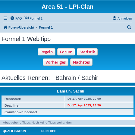
Area 51 - LPI-Clan
FAQ
Formel 1
Anmelden
S
Foren-Übersicht
Formel 1
u
Formel 1 WebTipp
c
h
e
Aktuelles Rennen: Bahrain / Sachir
Bahrain / Sachir
Rennstart:
Do 17. Apr 2025, 20:00
Deadline:
Do 17. Apr 2025, 19:50
Countdown beendet
Abgegebene Tipps: Noch keine Tipps vorhanden
QUALIFIKATION
DEIN TIPP