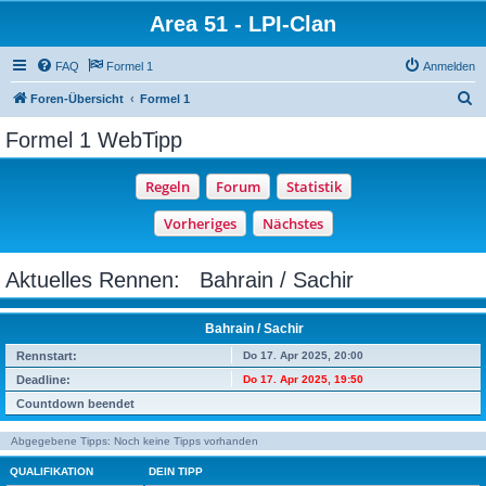
Area 51 - LPI-Clan
FAQ
Formel 1
Anmelden
S
Foren-Übersicht
Formel 1
u
Formel 1 WebTipp
c
h
e
Aktuelles Rennen: Bahrain / Sachir
Bahrain / Sachir
Rennstart:
Do 17. Apr 2025, 20:00
Deadline:
Do 17. Apr 2025, 19:50
Countdown beendet
Abgegebene Tipps: Noch keine Tipps vorhanden
QUALIFIKATION
DEIN TIPP