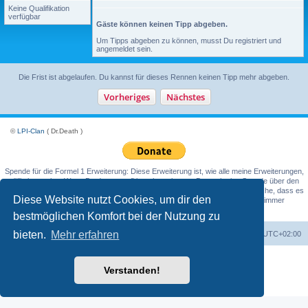
Keine Qualifikation
verfügbar
Gäste können keinen Tipp abgeben.
Um Tipps abgeben zu können, musst Du registriert und
angemeldet sein.
Die Frist ist abgelaufen. Du kannst für dieses Rennen keinen Tipp mehr abgeben.
©
LPI-Clan
( Dr.Death )
Spende für die Formel 1 Erweiterung: Diese Erweiterung ist, wie alle meine Erweiterungen,
völlig kostenlos. Wenn Du davon profitierst hast, kannst Du auch eine Spende über den
PayPal-Spendenbutton (Donate) tätigen. Ich würde es begrüßen. Ich verspreche, dass es
Diese Website nutzt Cookies, um dir den
weder Spam noch Anfragen für weitere Spenden geben wird, obwohl sie immer
willkommen wären.
bestmöglichen Komfort bei der Nutzung zu
bieten.
Mehr erfahren
Foren-Übersicht
Alle Cookies löschen
Alle Zeiten sind
UTC+02:00
Powered by
phpBB
® Forum Software © phpBB Limited
Verstanden!
Deutsche Übersetzung durch
phpBB.de
Datenschutz
|
Nutzungsbedingungen